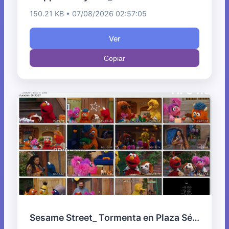
150.21 KB • 07/08/2026 02:57:05
Ver
Copiar
Sesame Street_ Tormenta en Plaza Sésamo.mkv_thumbs.jpg