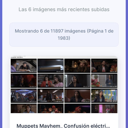
Las 6 imágenes más recientes subidas
Mostrando 6 de 11897 imágenes (Página 1 de
1983)
Muppets Mayhem_ Confusión eléctrica_S01E01_¿Te imaginas eso_.mkv_thumbs.jpg