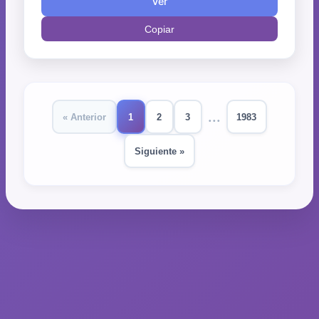
Ver
Copiar
...
« Anterior
1
2
3
1983
Siguiente »